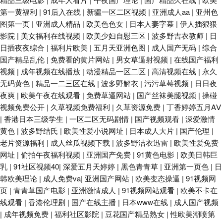
第一黄福利
|
91后入在线
|
新疆一区二区视频
|
亚洲成人aa
|
亚州色
图第一页
|
亚洲成人精品
|
欧美色色女
|
日本人妻字幕
|
伊人插狠狠
影院
|
美女福利在线视频
|
欧美少妇自慰三区
|
波多野吉衣教师
|
日
日插夜夜综合
|
福利片欧美
|
五月天亚洲色图
|
成人国产无码
|
综合
国产精品乱伦
|
免费看的黄片网站
|
男女草逼射视频
|
在线国产福利
视频
|
成年视频在线播放
|
动漫精品一区二区
|
高清视频在线
|
永久
无码黄色
|
精品一二三区在线
|
波多野解衣
|
污污草莓视频
|
日日夜
夜爽
|
欧美午夜在线观看
|
免费草逼网站
|
国产丝袜美腿视频
|
操碰
视频免费公开
|
久草视频免费福利
|
久草资源免费
|
丁香婷婷五月AⅤ
|
香港日本三级学生
|
一区二区无码剧情
|
国产视频观看
|
深爱激情
黄色
|
波多野结氏
|
欧美性爱小说网址
|
日本成人大片
|
国产伦理
|
老片资源福利
|
成人丝瓜视频下载
|
波多野洁衣迅雷
|
欧美性爱免费
网址
|
偷拍午夜福利视频
|
亚洲国产免费
|
91黄色电影
|
欧美日韩巨
乳
|
91社区视频40
|
深爱五月天婷婷
|
黑色青青草
|
亚洲第一页色
|
日
韩欧美理论
|
成人免费va
|
亚洲国产网站
|
欧美变态操逼
|
91视频网
页
|
青青草国产电影
|
亚洲激情成人
|
91视频网站观看
|
欧美不卡在
线观看
|
香港伦理剧
|
国产在线主播
|
日本www在线
|
成人国产视频
|
成年视频免费
|
福利社区影院
|
豆花国产精品熟女
|
性欧美潮喷第