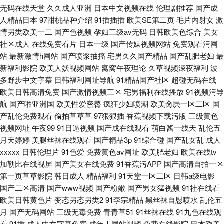
无码在线天堂
久久成人亚洲
日本中文视频在线
伦理剧推荐
国产成
人精品日本
97甜桃品种介绍
91插插插
欧美SE第二页
毛片内射女
激
情另类欧美一二
国产色视频
孕妇三级av无码
日韩欧美色综合
美女
社区成人
在线免费看片
日本一级
国产传媒视频网站
免费观看污网
站
最新激情h网站
国产喷浆抽搐
宅男久久国产精品
国产乱肥老妇
最
新福利影院
欧美人妖视频网站
窝窝午夜理论
久草视频深夜福利
波
多野步中文字幕
日韩福利网址导航
91精品国产社区
超碰无码在线
欧美日韩高清免费
国产激情视频三区
宅男福利在线播放
91视频污导
航
国产啪亚洲国
欧美性爱密臀
疯狂少妇喷潮
欧美肏屄一区二区
国
产乱伦免费观看
偷拍草草草
97狠狠插
香蕉视频下载污版
三级黄色
视频网址
午夜99
91日逼视频
国产成在线观看
萌白酱一线天
乱伦五
月天婷婷
美腿丝袜在线观看
国产精品3p
91综合碰
国产乱女乱
成人
xxxxx
日韩伦理片
91色爱
免费黄色av网址
欧美肥老妇
欧美在线tv
加勒比在线视屏
国产美女在线免费
91香蕉污APP
国产高清自拍一区
第一页草草影院
韩日成人
精品福利
91天堂一区二区
日韩a级电影
国产二区高清
国产www视频
国产粉嫩
国产男女猛视频
91社在线看
欧美日韩黄色片
变态另态另类2
91李宗精品
黑丝袜自慰喷水
乱伦五
月
国产无码网站
三级无毒免费
青青草51
91丝袜在线
91九色在线观
看
91插
成人中文字幕免费
成年人网站视频
免费在线影院
日本欧美