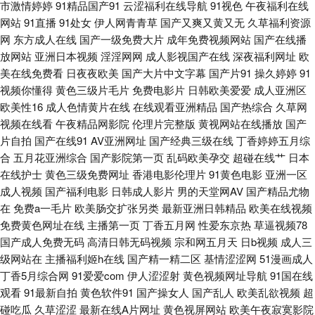
市激情婷婷
91精品国产91
云涩福利在线导航
91视色
午夜福利在线
在线观看 秋霞影院一区二 亚洲综合伊人 电影天堂迅雷 免费+国产+日本 午夜
网站
91直播
91处女
伊人网青青草
国产又爽又黄又无
久草福利资源
网
东方成人在线
国产一级免费大片
成年免费视频网站
国产在线播
av无码 A片人妖 精品一区二区三区免费 神马影院手机影院在线 91福利视 国
放网站
亚洲日本视频
淫淫网网
成人影视国产在线
深夜福利网址
欧
美在线免费看
日夜夜欧美
国产大片中文字幕
国产片91
操久婷婷
91
产亚洲精品资源 日本爽p大片免费观看 中日韩国内精品视频 国产精品三级视
视频你懂得
黄色三级片毛片
免费电影片
日韩欧美爱爱
成人亚洲区
欧美性16
成人色情黄片在线
在线观看亚洲精品
国产热综合
久草网
视频在线看
午夜精品网影院
伦理片完整版
黄视网站在线播放
国产
频 欧美在线91 在线看电视剧网站 亚洲精品男人的天堂 91精品二区 日本免费
片自拍
国产在线91
AV亚洲网址
国产经典三级在线
丁香婷婷五月综
合
五月花亚洲综合
国产影院第一页
乱码欧美孕交
超碰在线艹
日本
gay片 91大神偷拍成性 国产在线精品高清二区 日韩免费的 3级电影 国伦精
在线护士
黄色三级免费网址
香港电影伦理片
91黄色电影
亚洲一区
成人视频
国产福利电影
日韩成人影片
男的天堂网AV
国产精品尤物
品区 日韩ac 制服丝袜先锋 国产精品玩偶在线 欧美在线免费18 在线视频国产
在
免费a一毛片
欧美肠交扩张另类
最新亚洲日韩精品
欧美在线视频
免费黄色网址在线
主播第一页
丁香五月网
性爱东京热
草逼视频78
欧 黑人另类AV 手机看片国产高清 92國產精品午 花季传媒官网网站 日韩视
国产成人免费无码
高清日韩无码视频
宗和网五月天
日b视频
成人三
级网站在
主播福利姬h在线
国产精一精二区
基情涩涩网
51漫画成人
频导航 专注免费在线不卡影院 国产乱对白刺激视频 日本一区二区中文字幕
丁香5月综合网
91爱爱com
伊人涩涩射
黄色视频网址导航
91国在线
观看
91最新自拍
黄色软件91
国产操女人
国产乱人
欧美乱欲视频
超
在线色欲AV 国产精品九九777 欧美丝袜一区二区 亚洲日韩国产成 成在线精
碰吃瓜
久草涩涩
最新在线A片网址
黄色视屏网站
欧美午夜寂寞影院