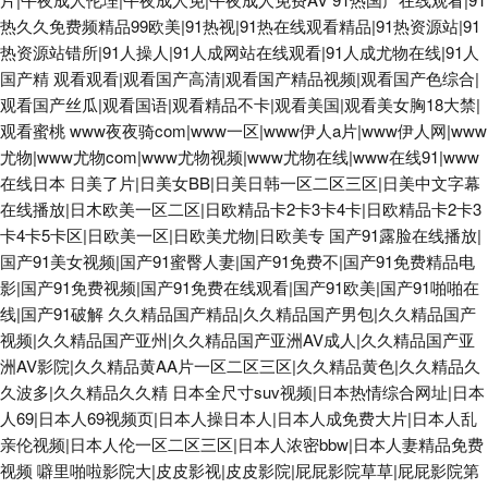
热久久免费频精品99欧美|91热视|91热在线观看精品|91热资源站|91
热资源站错所|91人操人|91人成网站在线观看|91人成尤物在线|91人
国产精
观看观看|观看国产高清|观看国产精品视频|观看国产色综合|
观看国产丝瓜|观看国语|观看精品不卡|观看美国|观看美女胸18大禁|
观看蜜桃
www夜夜骑com|www一区|www伊人a片|www伊人网|www
尤物|www尤物com|www尤物视频|www尤物在线|www在线91|www
在线日本
日美了片|日美女BB|日美日韩一区二区三区|日美中文字幕
在线播放|日木欧美一区二区|日欧精品卡2卡3卡4卡|日欧精品卡2卡3
卡4卡5卡区|日欧美一区|日欧美尤物|日欧美专
国产91露脸在线播放|
国产91美女视频|国产91蜜臀人妻|国产91免费不|国产91免费精品电
影|国产91免费视频|国产91免费在线观看|国产91欧美|国产91啪啪在
线|国产91破解
久久精品国产精品|久久精品国产男包|久久精品国产
视频|久久精品国产亚州|久久精品国产亚洲AV成人|久久精品国产亚
洲AV影院|久久精品黄AA片一区二区三区|久久精品黄色|久久精品久
久波多|久久精品久久精
日本全尺寸suv视频|日本热情综合网址|日本
人69|日本人69视频页|日本人操日本人|日本人成免费大片|日本人乱
亲伦视频|日本人伦一区二区三区|日本人浓密bbw|日本人妻精品免费
视频
噼里啪啦影院大|皮皮影视|皮皮影院|屁屁影院草草|屁屁影院第