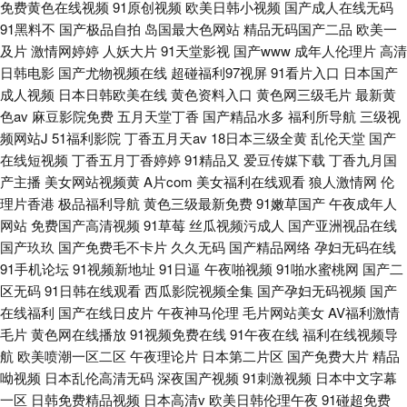
免费黄色在线视频
91原创视频
欧美日韩小视频
国产成人在线无码
91黑料不
国产极品自拍
岛国最大色网站
精品无码国产二品
欧美一
及片
激情网婷婷
人妖大片
91天堂影视
国产www
成年人伦理片
高清
日韩电影
国产尤物视频在线
超碰福利97视屏
91看片入口
日本国产
成人视频
日本日韩欧美在线
黄色资料入口
黄色网三级毛片
最新黄
色av
麻豆影院免费
五月天堂丁香
国产精品水多
福利所导航
三级视
频网站J
51福利影院
丁香五月天av
18日本三级全黄
乱伦天堂
国产
在线短视频
丁香五月丁香婷婷
91精品又
爱豆传媒下载
丁香九月国
产主播
美女网站视频黄
A片com
美女福利在线观看
狼人激情网
伦
理片香港
极品福利导航
黄色三级最新免费
91嫩草国产
午夜成年人
网站
免费国产高清视频
91草莓
丝瓜视频污成人
国产亚洲视品在线
国产玖玖
国产免费毛不卡片
久久无码
国产精品网络
孕妇无码在线
91手机论坛
91视频新地址
91日逼
午夜啪视频
91啪水蜜桃网
国产二
区无码
91日韩在线观看
西瓜影院视频全集
国产孕妇无码视频
国产
在线福利
国产在线日皮片
午夜神马伦理
毛片网站美女
AV福利激情
毛片
黄色网在线播放
91视频免费在线
91午夜在线
福利在线视频导
航
欧美喷潮一区二区
午夜理论片
日本第二片区
国产免费大片
精品
呦视频
日本乱伦高清无码
深夜国产视频
91刺激视频
日本中文字幕
一区
日韩免费精品视频
日本高清v
欧美日韩伦理午夜
91碰超免费