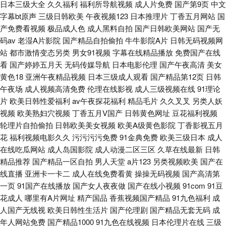
日本三级大全
久久福利
福利所导航视频
成人片免费
国产第9页
中文
字幕bt原声
三级日韩欧美
午夜视频123
日本推理片
丁香五月网站
国
产免费看视频
极品成人色
成人黑料自拍
国产日韩欧美网站
国产无
码av
老湿A片影院
国产精品自拍偷拍
牛牛影院A片
日韩无码视频网
站
都市激情变态另类
男女91视频
字幕在线精品播放
免费国产在线
看
国产婷婷五月天
无码传媒导航
日本电影伦理
国产午夜高清
美女
黄色18
亚洲午夜精品视频
日本三级成人观看
国产精品第12页
日韩
午夜场
成人视频高清免费
伦理在线影视
成人三级视频在线
91理论
片
欧美日韩性爱福利
av午夜探花福利
精品毛片
久久叉叉
另类人妖
视频
欧美熟妇穴视频
丁香五月V国产
日韩黄色网址
豆花福利视频
轮理片自拍偷拍
日韩欧美美女视频
欧美A级黄色影院
丁香影视五月
花
福利视频电影久久
污污污污免费
91金典免费
欧美三级日本
成人
在线吃瓜网站
成人岛国影院
成人动漫二区三区
久草在线最新
日韩
精品推荐
国产精品一区自拍
男人天堂
a片123
另类视频欧美
国产在
线直播
亚洲卡一卡二
成人在线免费看黄
操操无码视频
国产高清第
一页
91国产在线播放
国产女人夜夜做
国产在线小视频
91com
91豆
花成人
哪里有A片网址
精产国品
香蕉视频国产精品
91九色福利
成
人国产无线视
欧美日韩性生活片
国产伦理剧
国产精品无套无码
成
年人网站免费
国产精品1000
91九色在线视频
日本伦理片在线
三级