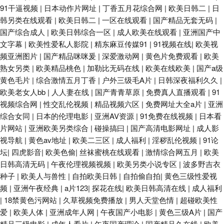
91干逼视频
|
日本动作片网址
|
丁香五月花综合网
|
欧美日韩二
|
日
韩另类在线观看
|
欧美日韩二
|
一区在线观看
|
国产精品无套无码
|
国产综合成人
|
欧美日韩综合一区
|
成人欧美在线观看
|
亚洲国产中
文字幕
|
欧美性爱私人影院
|
精东麻豆传媒91
|
91视频在线
|
欧美视
频亚洲图片
|
国产精品咪咪爰
|
深爱激动网
|
黄色片免费观看
|
欧美
熟女另类
|
欧美精品桃色
|
加勒比无码在线
|
欧美在线欧美
|
国产a级
黄色毛片
|
综合激情五月丁香
|
户外三级毛A片
|
日韩深夜福利久久
|
欧美老女人bb
|
人人妻在线
|
国产青青草原
|
免费真人直播观看
|
91
视频综合网
|
性交乱伦视频
|
精品视频六区
|
免费网址大全a片
|
亚洲
综合女同
|
日本的伦理电影
|
亚洲AV资源
|
91免费在线视频
|
日本看
片网站
|
亚洲欧美另类综合
|
碰操搞曰
|
国产高清电影网址
|
成人影
视导航
|
黄色av地址
|
欧美二三区
|
成人福利
|
淫秽乱伦视频
|
91论
坛
|
四虎影音
|
欧美色偷
|
丝袜蜜桃在线观看
|
激情综合网五月
|
欧美
日韩高清无码
|
午夜伦理视频视频
|
欧美另类小说专区
|
波多野吉衣
种子
|
欧美人与兽性
|
自拍欧美日韩
|
自拍偷自拍
|
黄色三级性爱视
频
|
亚洲午夜经典
|
a片123
|
探花在线
|
欧美日韩高清在线
|
成人福利
|
18禁黄色污网站
|
久草视频免费播放
|
男人天堂色情
|
超碰欧美性
爱
|
欧美人体
|
亚洲成年人网
|
午夜国产小电影
|
黄色三级A片
|
国产
精品三级电影
|
成年人看片
|
午夜国产理论
|
国产精品久在线
|
欧美