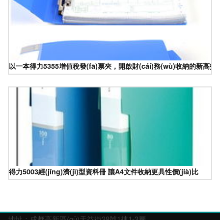
以一本得力5355增值稅發(fā)票夾，開啟財(cái)務(wù)收納的新高效時(
得力5003經(jīng)濟(jì)型資料冊 讓A4文件收納更具性價(jià)比
地址：成都高新區(qū)天益街38號1棟1-3層