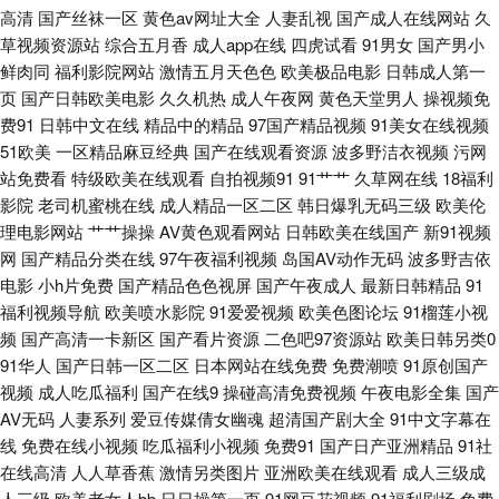
高清
国产丝袜一区
黄色av网址大全
人妻乱视
国产成人在线网站
久
国产一 高清在线 免费人成视网站 五月激情爽片 91在线视频福利 国产在线偷
草视频资源站
综合五月香
成人app在线
四虎试看
91男女
国产男小
鲜肉同
福利影院网站
激情五月天色色
欧美极品电影
日韩成人第一
日本爽爽爽爽爽爽在 一区二区三区分类视频 电影院在线观看 另类图片欧美
页
国产日韩欧美电影
久久机热
成人午夜网
黄色天堂男人
操视频免
费91
日韩中文在线
精品中的精品
97国产精品视频
91美女在线视频
色图 天天综合人人网 91精品视频网 国产亚洲V^ 青青草好屌色 在线播放一区
51欧美
一区精品麻豆经典
国产在线观看资源
波多野洁衣视频
污网
站免费看
特级欧美在线观看
自拍视频91
91艹艹
久草网在线
18福利
二区三区 国产99re在 免费激情 我的好妈妈4中字电影在线观看 99re热 国语
影院
老司机蜜桃在线
成人精品一区二区
韩日爆乳无码三级
欧美伦
理电影网站
艹艹操操
AV黄色观看网站
日韩欧美在线国产
新91视频
自产偷拍 日本美女三级蜜芽 亚洲综合丁香婷婷六月香 国产传媒视频 男女交
网
国产精品分类在线
97午夜福利视频
岛国AV动作无码
波多野吉依
电影
小h片免费
国产精品色色视屏
国产午夜成人
最新日韩精品
91
性永久免费视频 午夜福利国产精品免费 www尤物在线 精免费国产 色的天堂
福利视频导航
欧美喷水影院
91爱爱视频
欧美色图论坛
91榴莲小视
频
国产高清一卡新区
国产看片资源
二色吧97资源站
欧美日韩另类0
综合国产在线 国产精品66福 亚洲H片成人版 ts性爱网 精品国产网红 日韩无
91华人
国产日韩一区二区
日本网站在线免费
免费潮喷
91原创国产
视频
成人吃瓜福利
国产在线9
操碰高清免费视频
午夜电影全集
国产
码都市激情 自拍日韩丝袜 综合精品欧美日韩国产在线 国产精品一区在线 欧
AV无码
人妻系列
爱豆传媒倩女幽魂
超清国产剧大全
91中文字幕在
线
免费在线小视频
吃瓜福利小视频
免费91
国产日产亚洲精品
91社
美色图3 欧美一级又粗又大真做 亚洲精品高清国产 二区一区 免费网址在线观
在线高清
人人草香蕉
激情另类图片
亚洲欧美在线观看
成人三级成
人三级
欧美老女人bb
日日操第一页
91网豆花视频
91福利剧场
免费