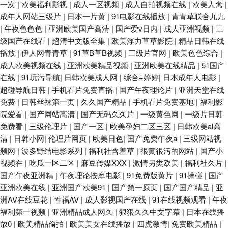
一次
|
欧美福利影视
|
成人一区视频
|
成人自拍视频在线
|
欧美人禽
|
成年人网站三级片
|
日本一片黄
|
91电影在线播放
|
青青草联合九九
|
午夜色色色
|
亚洲欧美国产高清
|
国产爱v日内
|
成人亚洲视频
|
三
级国产在线看
|
超清中文版全集
|
欧美浮力草草影院
|
精品日韩在线
播放
|
伊人网青青草
|
91草B草B视频
|
三级片官网
|
欧美色色综合
|
成人欧美视频在线
|
亚洲欧美精品视频
|
亚洲欧美在线精品
|
51国产
在线
|
91玩污导航
|
日韩欧美成人网
|
综合+婷婷
|
日本成年人电影
|
超碰导航日韩
|
手机看片免费直播
|
国产午夜理论片
|
亚洲天堂在线
免费
|
日韩丝袜第一页
|
久久国产精品
|
手机看片免费基地
|
福利影
院爱看
|
国产网站高清
|
国产无码久久片
|
一级黄色网
|
一级片日韩
免费看
|
三级伦理片
|
国产一区
|
欧美孕妇二区三区
|
日韩欧美al高
清
|
日韩小网
|
伦理片网页
|
欧美日色
|
国产免费午夜a
|
三级网站视
频网
|
波多野结电影系列
|
福利社含羞草
|
很黄很污的网站
|
国产小
视频在
|
吃瓜一区二区
|
麻豆传媒XXX
|
激情另类欧美
|
福利社久片
|
国产午夜亚洲精
|
午夜理论按摩电影
|
91免费版黄片
|
91操碰
|
国产
亚洲欧美在线
|
亚洲国产欧美91
|
国产第一原页
|
国产国产精品
|
亚
洲AV在线豆花
|
性福AV
|
成人影视国产在线
|
91在线视频观看
|
午夜
福利第一视频
|
亚洲精品成人网久
|
狠狠久久中文字幕
|
日本在线播
放0
|
欧美精品偷拍
|
欧美美女在线播放
|
四虎激情
|
免费欧美精品
|