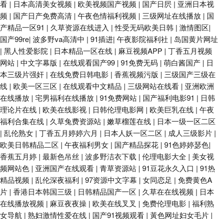
看
|
日本高清美女视频
|
欧美视频国产视频
|
国产日屄
|
亚洲日本视
频
|
国产日产免费高清
|
午夜色情福利视频
|
三级网址在线播放
|
国
产精品一区91
|
久草资源在线进入
|
性受无码欧美日韩
|
激情图区
|
国产99re
|
波多野va高清中
|
91插进
|
午夜影院福利社
|
岛国黄片网址
|
黑人性爱影院
|
日本精品一区在线
|
麻豆视频APP
|
丁香五月视频
网站
|
中文字幕版
|
在线观看国产99
|
91免费无码
|
萌白酱国产
|
日
本三级片强奸
|
在线免费日韩电影
|
香蕉视频污版
|
三级国产三级在
线
|
欧美一区三区
|
在线观看中文精品
|
三级网站在线看
|
亚洲欧洲
在线播放
|
宅男福利在线播放
|
91免费网站
|
国产福利电影91
|
日韩
理论片在线
|
欧美在线影视
|
日韩伦理电影网
|
欧美巨乳在线
|
午夜
福利合集在线
|
久草兔费资源站
|
嫩草榴莲在线
|
日本一级一区二区
|
乱伦熟女
|
丁香五月婷婷六月
|
日本人妖一区二区
|
成人三级影片
|
欧美日韩精品二区
|
午夜福利男女
|
国产精品探花
|
91色婷婷瑟色
|
香蕉五月婷
|
最新色吊丝
|
波多野洁衣下载
|
伦理电影大全
|
美女视
频网站色
|
亚洲国产在线观看
|
青草资源站
|
91豆花永久入口
|
91热
精品视频
|
乱伦深夜福利
|
97资源中文字幕
|
女同恋足
|
免费黄色A
片
|
香港日本韩国三级
|
日韩精品国产一区
|
久草在在线视频
|
日本
在线播放视频
|
麻豆夜夜操
|
欧美在线叉叉
|
免费伦理电影
|
福利熟
女导航
|
熟妇激情性爱在线
|
国产91视频观看
|
黃色网址妇女毛片
|