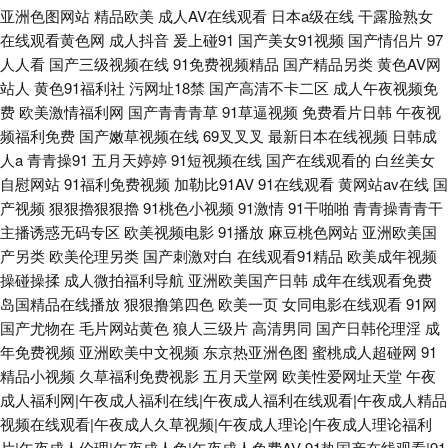
亚洲色图网站
精品欧美
成人AV在线观看
日本a级在线
干露脸熟女
在线观看黄色网
成人抖音
爰上碰91
国产美女91视频
国产情侣片
97
人人看
国产三级视频在线
91免费视频精品
国产精品另类
黄色AV网
站人
黄色91福利社
污网址18禁
国产高清不卡二区
成人午夜视频免
费
欧美激情福利网
国产青青青草
91草逼视频
免费看片日韩
午夜视
频福利免费
国产嫩草视频在线
69叉叉叉
最新日本在线视频
日韩成
人a
青青操91
五月天婷婷
91短视频在线
国产在线观看的
白丝美女
自慰网站
91福利免费视频
加勒比91AV
91在线观看
黄网站av在线
国
产视频
狠狠擼狠狠擼
91桃色小视频
91激情
91干啪啪
青青操青青干
主播诱惑无码专区
欧美视频电影
91播放
麻豆桃色网站
亚洲欧美国
产另类
欧美伦理另类
国产刺激对白
在线观看91精品
欧美成年视频
操碰操揉
成人微拍福利导航
亚洲欧美国产日韩
成年在线观看免费
岛国精品在线播放
狠狠撸第四色
欧美一页
女同电影在线观看
91网
国产尤物在
毛片网站黄色
狼人三级片
高清男同
国产日韩伦理淫
成
年免费视频
亚洲欧美中文视频
东京热亚洲色图
蜜桃成人超碰网
91
精品小视频
久草福利免费视影
五月天堂网
欧美性爱网址天堂
午夜
成人福利网|午夜成人福利在线|午夜成人福利在线观看|午夜成人精品
视频在线观看|午夜成人久草视频|午夜成人理论|午夜成人理论福利
片|午夜成人伦理|午夜成人免|午夜成人免费AV
91热国产在线观看|91