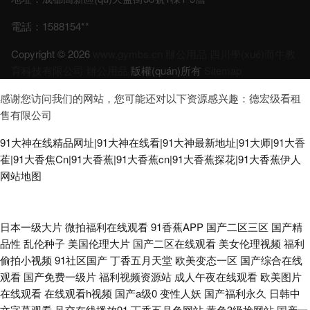
電話：1588154**
Copyright © 2026
www.gymbs.cn
辦公用品
四川學(xué)而牛教
育科技有限公司
辦公用品
版權(quán)所有
Sitemap
感谢您访问我们的网站，您可能还对以下资源感兴趣：德宏级看租
售有限公司
91大神在线精品网址|91大神在线看|91大神最新地址|91大师|91大香
萑|91大香焦Cn|91大香蕉|91大香蕉cn|91大香蕉探花|91大香蕉伊人
网站地图
成全视频在线观看免费看 美腿制服丝袜国产亚洲 性色做爰片在线 成人免费
日本一级大片
微拍福利在线观看
91香蕉APP
国产二区三区
国产精
品性
乱伦种子
美国伦理大片
国产二区在线观看
美女伦理视频
福利
视频一区二区 老司机亚洲 天美av在线 88电影网 国产乱婬 欧美人视频 亚洲
偷拍小视频
91社区国产
丁香五月天堂
欧美变态一区
国产综合在线
观看
国产免费一级片
福利视频资源站
成人午夜在线观看
欧美图片
深爱激情 97熟女视频 天堂下载网 大中华区专业it网站 区三级视频 自拍优物
在线观看
在线观看h视频
国产a级0
变性人妖
国产福利永久
日韩中
文字幕观看
足交在线播放91
丁香五月色网站
黄色3级抢网站
国产一