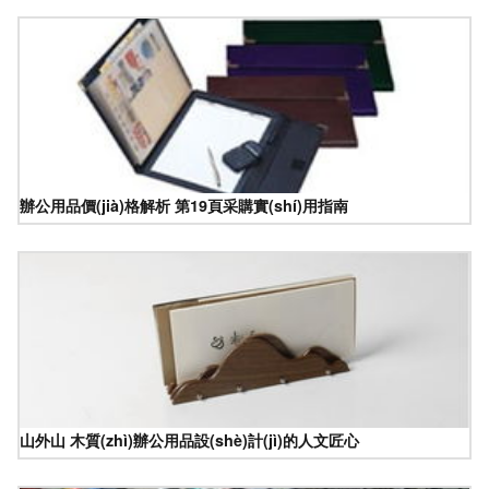
辦公用品價(jià)格解析 第19頁采購實(shí)用指南
山外山 木質(zhì)辦公用品設(shè)計(jì)的人文匠心