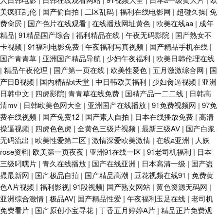
美疯狂乱伦
|
国产偷自拍
|
二区乱码
|
福利在线电影网
|
超碰久操
|
免
费肏屄
|
国产色片在线观看
|
在线播放网址黄色
|
欧美在线aa
|
成年
精品
|
91精品国产综合
|
福利精品在线
|
午夜无码影院
|
国产熟女不
卡视频
|
91福利电影免费
|
午夜福利写真视频
|
国产精品手机在线
|
国产青青草
|
亚洲国产精品导航
|
少妇午夜福利
|
欧美日韩伦理在线
|
精品午夜伦理
|
国产第一页在线
|
欧美性爱色
|
五月激激综合网
|
国
产日B视频
|
国内精品bt天堂
|
中日韩欧美福利
|
少妇肏逼视频
|
亚洲
日韩中文
|
四虎影院
|
青青草在线免费
|
国精产品一二二线
|
日韩高
清mv
|
日韩欧美色网大全
|
亚洲国产在线播放
|
91免费视频网
|
97免
费在线视频
|
国产免费12
|
国产素人自拍
|
日本在线播放免费
|
高清
操逼视频
|
四虎色色虎
|
全黄色三级片视频
|
最新三级AV
|
国产白浆
无码流出
|
欧美性爱第二区
|
激情深爱欧美激情
|
在线a亚洲
|
人妖
rose资料
|
欧美第一页夜夜
|
亚洲91在线一区
|
91老司机福利
|
日本
三级叼嘿片
|
青久在线播放
|
国产在线亚洲
|
日本高清一级
|
国产盗
撮最新网
|
国产极品自拍
|
国产精品高潮
|
豆花视频在线91
|
免费黄
色A片视频
|
福利影视
|
91段视频
|
国产熟女网站
|
黄色资源无码网
|
亚洲综合激情
|
极品AV
|
国产精品性爱
|
午夜福利玉足在线
|
老司机
免费看片
|
国产原创小宝寻花
|
丁香五月婷婷A片
|
精品正片免费观