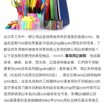
在日常工作中，辦公用品是保障效率和舒適度的基礎(chǔ)。無
論您是剛?cè)肼毜男氯耍€是經(jīng)驗(yàn)豐富的管理者，了
解這些常用物件都會有所幫助那么常用的辦公用品有哪些呢？
以下是按類別整理的典型物品：\n\n\n1.
書寫與記錄類
：包括圓
珠筆、鋼筆、鉛筆、熒光筆、記號筆和橡皮擦。它們用于突顯
重要內(nèi)容和高亮關(guān)鍵詞；還有修正帶、筆記本和便簽
紙（比如得力或晨光品牌的N次貼），適合任務(wù)記錄和臨時
(shí)備忘；在簽名或制作工程圖時(shí)還會用到不同粗細(xì)的
簽字筆或剪刀膠水自動鉛筆的組合裝應(yīng)對協(xié)作呢可以
使用密碼筆記本負(fù)責(zé)確保安全可靠。對機(jī)械辦公區
(qū)最重要的是易接觸標(biāo)準(zhǔn)黑針品牌芯最后替換芯