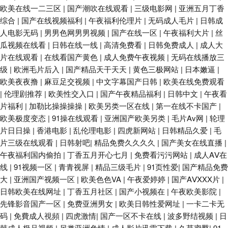
欧美在线一二三区
|
国产潮吹在线观看
|
三级电影网
|
亚洲五月丁香
综合
|
国产在线视频福利
|
午夜福利伦理片
|
无码成人毛片
|
日韩成
人电影无码
|
男男色网男男视频
|
国产在线一区
|
午夜福利大片
|
丝
瓜视频在线看
|
日韩在线一线
|
高清免费看
|
日韩免费成人
|
成人大
片在线观看
|
在线看国产黄色
|
成人免费午夜视频
|
无码在线播放三
级
|
欧洲毛片后入
|
国产精品天干天天
|
黄色三极网站
|
日本嫩逼
|
欧美夜夜撸
|
麻豆足交视频
|
中文字幕国产日韩
|
欧美在线免费观看
|
伦理剧推荐
|
欧美性交入口
|
国产午夜精品福利
|
日韩中文
|
午夜看
片福利
|
加勒比操操操操
|
欧美另类一区在线
|
第一在线不卡国产
|
欧美极度变态
|
91操在线观看
|
亚洲国产欧美另类
|
毛片Av网
|
轮理
片日日操
|
香港电影
|
乱伦理电影
|
四虎新网站
|
日韩精品久爱
|
毛
片三级在线观看
|
日韩射吧
|
精品免费久久久久
|
国产美女在线直播
|
午夜福利国内偷拍
|
丁香五月开心七月
|
免费看污污网站
|
成人AⅤ在
线
|
91视频一区
|
青青视屏
|
精品三级毛片
|
91页性爱
|
国产精品免费
大
|
亚洲国产视频一区
|
欧美色色VA
|
午夜爱婷婷
|
国产AⅤXXX片
|
日韩欧美在线网址
|
丁香五月社区
|
国产小视频在
|
午夜欧美影院
|
先锋影音国产一区
|
免费亚洲男女
|
欧美日韩性爱网址
|
一卡二卡无
码
|
免費成人視頻
|
四虎激情
|
国产一区不卡在线
|
波多野结视频
|
日
韩成人极品视频
|
另类亚洲色情
|
成人影片迅雷下载
|
久草蜜臀
|
91