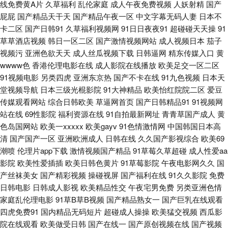
线免费黄A片
久草福利
乱伦家庭
成人午夜免费视频
人妖射精
国产
人av 91入在线观看 国产网暴门a在线视频 青青伊人网 亚洲一区亚 第一福利
屁屁
国产精品天干天
国产精品午夜一区
中文字幕无码人妻
日本不
卡二区
国产日韩91
久草福利视频网
91日日夜夜91
超碰碰天天操
91
导航站 麻豆四房播播 思思热在 2012中文字幕高清在线 国产麻豆一级在线观
草草酒店视频
韩日一区二区
国产激情视频网站
成人视频日本
茄子
视频污
亚洲色欲天天
成人丝瓜视频下载
日韩逼网
精东传媒入口
黄
看 欧美一区另类 亚洲色偷偷偷综合网 成全视频在线观看大全 久久玖玖视 色
wwww色
香港伦理电影在线
成人影院在线播放
欧美足交一区二区
91视频电影
另类四虎
亚洲东京热
国产不卡在线
91九色视频
日本天
小视频 最近国语视频免费观看在线播放 国产日韩精品腹肌视频 人妖伪娘在
堂视频导航
日本三级光棍影院
91大神精品
欧美怡红院院二区
爱豆
传媒观看网站
综合日韩欧美
草逼网首页
国产日韩精品91
91视频网
线视频 亚洲综合色在线精品 电影天堂bt迅雷下载 老司机精品网站 甜性涩爱
站在线
69性影院
福利资源在线
91自拍最新网址
青青草国产成人
黄
色岛国网站
欧美一xxxxx
欧美gayv
91色情激情网
中国韩国日本高
dvd 91免费网页链接 国产性爱精品一区 人人艹超碰在线 一区二区三区视频
清
国产国产一区
亚洲欧洲成人
日韩在线
久久国产影视综合
欧美69
潮喷
伦理片app下载
激情视频国产精品
91草莓久草超碰
成人性爱aa
影院
欧美性爱插插
欧美日韩色黄片
91草莓影院
午夜电影网久久
国
网站 大香网伊人亚洲 玖草aⅴ视频 深夜国产福利在线 超碰在线超碰 久久婷婷
产丝袜美女
国产精彩视频
操碰视屏
国产福利在线
91久久影院
免费
日韩电影
日韩成人影视
欧美精品性交
午夜宅男免费
另类亚洲色情
香蕉青青 骚骚日韩精品中文字幕 51免费在线视频 国产男女激 欧美日韩在线
家庭乱伦理电影
91草B草B视频
国产精品熟女一
国产巨乳在线观看
四虎免费91
国内精品无码短片
超碰成人操操
欧美猛交视频
西瓜影
成人 亚州色图 av福利资源 红桃视频在线观 日韩电影手机在线观看 又污又黄
院在线观看
欧美做受日韩
国产在线一
国产原创视频在线
国产视频