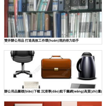
雙井辦公用品 打造高效工作環(huán)境的得力助手
辦公用品圖標(biāo)下載 沉浸導(dǎo)航千圖網(wǎng)高質(zhì)量的免費