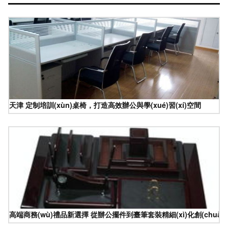
天津 定制培訓(xùn)桌椅，打造高效辦公與學(xué)習(xí)空間
高端商務(wù)禮品新選擇 從辦公擺件到臺筆套裝精細(xì)化創(chuàng)