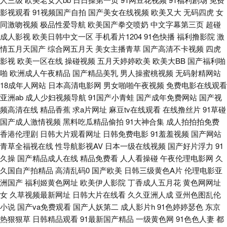
影视观看
91视频国产自拍
国产美女在线视频
欧美又大
无码四虎
女
看 福利国产 免费电影网官网 午夜dj在线 99国内精品 韩国巜干柴 一本不卡精
同激吻视频
极品性爱导航
欧美国产拳交喷奶
中文字幕第三页
超碰
成人影视
欧美日韩中文一区
手机看片1204
91色快播
福利撸影院
激
品中文 午夜av无码 国产精品主播在线喷水 少卡电影网站 97久久人人久视频
情五月天国产
综合网五月天
美女主播青草
国产高清不卡视频
四虎
影视
欧美一区在线
操碰视频
五月天婷婷欧美
欧美大BB
国产福利啪
黑丝免费91 日韩熟女AⅤ视频 综合亚洲一区二区三区 国产精品永久免费高清
啪
欧洲成人午夜精品
国产精品美乳
男人操蜜桃视频
无码射精网站
18成年人网站
日本高清电影网
男女啪啪午夜视频
免费电影在线观看
欧美色色网 亚洲国产综合日韩 欧美少妇第一页 亚洲视频1区 成人免费 麻豆
亚洲ab
成人少妇视频导航
91国产小青蛙
国产成年免费网站
国产视
频高清在线
精品香蕉
求a片网址
麻豆tv在线观看
在线撸丝片
91草碰
毛片 婷婷久久成人导航 91九色色窝窝 国产视频一 青青草国产97免费观看 亚
国产成人激情视频
黑料吃瓜精品偷拍
91大神合集
成人拍拍拍免费
香港伦理剧
日韩大片观看网址
日韩免费电影
91羞羞视频
国产网站
洲综合精品 福利中文字幕最新永久 欧美成aⅴ人高清三级 亚州色欧美 被窝 精
青草全福视在线
性导航影视AV
日本一级在线视频
国产好片浮力
91
久操
国产精品成人在线
精品免费看
人人看操碰
午夜伦理电影网
久
品一第一页 日日撸亚洲视频 综合色88一本到鬼色 国产精品拍在线观看 欧美
久国自产拍精品
高清乱码0
国产欧美
日韩三级黄色A片
伦理电影亚
洲国产
福利姬黄色网址
欧美伊人影院
丁香成人五月花
黄色网网址
资源av网 亚洲日韩资源 大地资源中文第三页 免费国产一级特 性色a码一区
女
久草视频最新网址
日韩大片在线看
久久亚洲人成
亚州色图乱伦
小说
国产va免费观看
国产人妖第二
成人影片h
91色婷婷瑟色
东京
二 凹凸国产 经典国产乱子伦 日韩先锋影音中文字幕 最近日本韩 国产人视频
热狠狠草
日韩精品观看
91最新国产精品
一级黄色网
91色色人妻
都