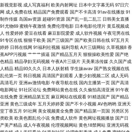
新视觉影视
成人写真福利
欧美内射网址
日本中文字幕无码
97日穴
品视频 蜜桃AV亚洲精品一区二区 午夜福利在线不卡 av男人天堂网 九九在线
网
成人免费在线
精品国产免费观看
国产不卡高清
91av在线播放
91
制作传媒
岛国av资源
超碰91资源
国产乱一乱二乱三
日韩美女直播
精品国产 五月天开心婷婷深深爱 迅雷电影 成人91污污 蜜桃AV天堂 午夜免
91尤物69
蜜桃午夜激情
免费伦理电影
日本电影伦理片
黄瓜视频成
人
性爱婷婷
爱豆在线看
麻豆影院爱爱
成人软件视频
午夜宅男在线
费福利影院 高清日本 欧州第一区黄 曰韓成人午夜影院 国产精品欧美一区喷
91专区在线
狠狠干欧美
国产三级国产
国产欧美日韩在线
97五月天
婷婷
日韩在线网
91福利社视频
福利导航
A片三级网站
久草视频8
香
水 欧美性爱喷潮视频播放 亚洲色国产欧美日韩 大香蕉伊人AV 免费高清网站
蕉APP污视频
艹艹艹插逼
国产精品五月天
狠狠操欧美性爱
国产绝
色精品
精品孕妇无码视频
午夜A片三级片
天美果冻传媒
久久国产成
午夜福利一 99热最新在线丝袜 简约导航 芒果视频在线观看电影 午夜福利三
人精品
精品93久久久
日本人妖射精
学生妹avav
国产熟女视频在线
乱伦第一页
韩日视频
高清国产剧观看
人妻少妇视频二区
成人无码
区免费 av影音先锋影院男人站 精品一区二区三区四区 少女たち版 91热爆视
高清毛片
亚洲av激情电影
午夜导航在线
国内主播第一页
国产高清
电影网址
91社区论坛
免费网站黄色在线
久久偷拍高清亚洲
91午夜
在线免费
亚洲精品第五页
麻豆网站在线观看
91精选国产
国产精品
频 国产中文字幕永久 日日夜夜国产精品 51大神 国产图片小 日本成本人片无
亚洲
黄色三级成年
五月天婷婷爱
国产不卡小视频
AV色哟哟
亚洲天
堂丁香五月
91社网
美女视频黄全免费
国产精品第一页国
另类区另
码免费网站 域名购买 国产日韩欧美专区 日韩亚洲无 最新三级在线观看 国语
类欧美
欧美色图乱伦小说
免费成人软件
黄色网址视频播放
国产日
产美产精品
成人午夜视频
伦理视频网站
黄色18禁网站
亚洲无码视
精品高清在线观看 日日碰狠狠躁久久躁综合小说 91黄篇 国产自愉自愉第三
频在线
成人无码看片
91原创社区
伦理电影香港
成人免费
蜜桃91色