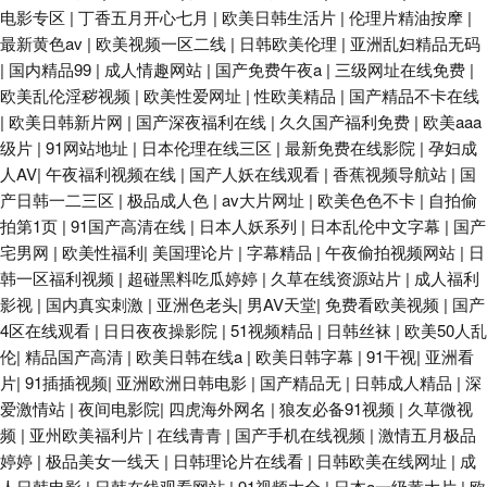
电影专区
|
丁香五月开心七月
|
欧美日韩生活片
|
伦理片精油按摩
|
最新黄色av
|
欧美视频一区二线
|
日韩欧美伦理
|
亚洲乱妇精品无码
|
国内精品99
|
成人情趣网站
|
国产免费午夜a
|
三级网址在线免费
|
欧美乱伦淫秽视频
|
欧美性爱网址
|
性欧美精品
|
国产精品不卡在线
|
欧美日韩新片网
|
国产深夜福利在线
|
久久国产福利免费
|
欧美aaa
级片
|
91网站地址
|
日本伦理在线三区
|
最新免费在线影院
|
孕妇成
人AV
|
午夜福利视频在线
|
国产人妖在线观看
|
香蕉视频导航站
|
国
产日韩一二三区
|
极品成人色
|
av大片网址
|
欧美色色不卡
|
自拍偷
拍第1页
|
91国产高清在线
|
日本人妖系列
|
日本乱伦中文字幕
|
国产
宅男网
|
欧美性福利
|
美国理论片
|
字幕精品
|
午夜偷拍视频网站
|
日
韩一区福利视频
|
超碰黑料吃瓜婷婷
|
久草在线资源站片
|
成人福利
影视
|
国内真实刺激
|
亚洲色老头
|
男AV天堂
|
免费看欧美视频
|
国产
4区在线观看
|
日日夜夜操影院
|
51视频精品
|
日韩丝袜
|
欧美50人乱
伦
|
精品国产高清
|
欧美日韩在线a
|
欧美日韩字幕
|
91干视
|
亚洲看
片
|
91插插视频
|
亚洲欧洲日韩电影
|
国产精品无
|
日韩成人精品
|
深
爱激情站
|
夜间电影院
|
四虎海外网名
|
狼友必备91视频
|
久草微视
频
|
亚州欧美福利片
|
在线青青
|
国产手机在线视频
|
激情五月极品
婷婷
|
极品美女一线天
|
日韩理论片在线看
|
日韩欧美在线网址
|
成
人日韩电影
|
日韩在线观看网站
|
91视频大全
|
日本a一级黄大片
|
欧