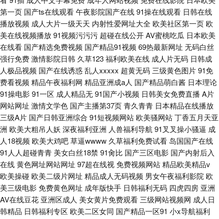
第一页
国产ts在线观看
午夜影院国产在线
91操在线观看
日韩在线
播放视频
成人大片一级天天
内射性爱网址大全
欧美社区第一页
欧
美在线视频播放
91视频污污污
超碰在线公开
AV蜜桃吃瓜
日本欧美
在线看
国产精选免费视频
国产精品91视频
69热最新网址
无码白丝
强行免费
激情影院日韩
久草123
福利欧美在线
成人片无码
日韩成
人极品视频
国产在线诱惑
乱人xxxxx
超黄无码
三级黄色图片
91免
费看视频
精品午夜福利网
精品亚洲成a人
国产精品萌白酱
日本理论
91操电影
91一区
成人精品无
91国产小视频
日韩美女免费直播
A片
网站网址
激情文学色
国产主播第37页
青久青青
日本精品在线播放
三级A片
国产日韩亚洲综合
91短视频网站
欧美骚网站
丁香五月天亚
洲
欧美大粗吊人妖
深夜福利亚洲
人兽福利导航
91叉叉操小骚逼
成
人18视频
欧美大鸡吧
草逼wwww
久草福利免费试看
岛国国产在线
91人人超碰青青
美女白丝18禁
91肏比
国产三区电影
国产内射后入
在线
黄色网址网站网址
97超在线视
免费视频网站
精品欧美精品v
欧美操碰
欧美二级片网址
精品成人无码视频
男女午夜福利影院
欧
美三级电影
免费黄色网址
成年版快手
日韩福利无码
四虎四房
亚洲
AV在线豆花
亚洲区成人
美女黄片免费观看
三级网站视频网
成人日
韩精品
日韩福利专区
欧美二区女同
国产精品一区91
小x导航福利