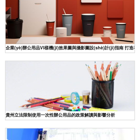
企業(yè)辦公用品VI樣機(jī)效果圖與攝影圖設(shè)計(jì)指南 打造專
貴州立法限制使用一次性辦公用品的政策解讀與影響分析