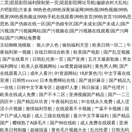
二页|屁屁影院福利限制第一页|屁屁影院网址导航|偏僻农村大乱纶|
片吧影院|片多多
99热色色|99热深夜操逼网|99热视|99热视频|99热
视屏|99热视热频这|99热手机在线观看|99热首页|99热首页15|99热思
思热
国产伪娘在线一区|国产伪娘专区|国产未成女|国产未成人|国产
污视|国产污视频网站|国产污视频在|国产污视频在线观看|国产污网
站|国产污网站免费看
主站蜘蛛池模板：
狼人伊人色
|
偷拍福利天堂
|
欧美日韩一区二
|
午
夜福利第一视频
|
在线日韩综合欧美
|
欧美国产电影
|
国产乱交视频
|
国产在线看片
|
日韩乱伦第一页
|
国产亚洲
|
五月天最新歌曲
|
男女
福利网址
|
欧美人妖视频网站
|
av窝窝超碰福利
|
黄色男人网
|
国产
在线观看入口
|
成年人看片
|
91资源网站
|
18岁黄色污
|
中文字幕在线
亚洲
|
日韩性xxxxx
|
日本免费网站在线
|
国产迷奸麻豆
|
国产精品九
一在线
|
日韩中文字幕专区
|
超碰97人妻
|
韩日操逼
|
国产伦理片
|
欧美在线成人免费
|
国产不卡二区
|
亚洲视频国产精品
|
国产一二三
四区中
|
国产精品玖玖资
|
午夜福利总站
|
91在线永久免费
|
成人涩
涩小片视频
|
激情福利导航
|
在线观看不卡视频
|
艹逼不卡视频
|
国
产日产成人电影
|
成人三级在线电影
|
最大中文字幕福利
|
国产精品
国产
|
樱桃熟了A级毛片
|
国产99在线欧
|
成人免费在线观看
|
亚洲
欧美日韩制服
|
超碰搞逼
|
黄色毛片视频大全
|
乱伦性爱
|
日韩无码