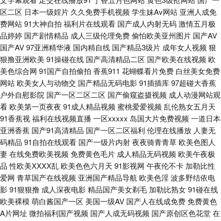
193 国产人成在线观看91 日本55 悠悠在线观看 国产精品成人h视频 欧美高
区二区
日本一级婬片
久久免费手机视频
学生妹Av网站
亚洲人成免
费网站
91大神自拍
福利片在线观看
国产成人内射无码
激情五月极
清免费区 香蕉成人伊 九一果冻 色色92 专门看日本漫画的网站 国产精品久草
品婷婷
国产剧情精品
成人三级伦理免费
偷怕欧美亚州图片
国产AV
国产AV
97亚洲精华液
国内精自线
国产精品3级片
成年女人视频
狠
福利 午夜免费在线视频热 国产精品久久精品 欧美激情rp 新视觉影视院6080
狠撸亚洲欧美
91操碰在线
国产高清精品二区
国产欧美在线视频
欧
美色综合网
91国产自拍偷拍
香蕉911
花蝴蝶看片免费
白丝美女免费
网站
欧美女人与动物交
国产精品无码电影
91插插库
97超碰大香蕉
999精品视频 韩国产香蕉 日本免费www 野花社区在线观 大奶国产电影在线
户外自慰影院
国产一区二区二区
国产偷窥盗摄视频
成人动漫网站观
看
欧美第一页夜夜
91成人精品视频
蜜桃爱爱视频
乱伦熟女五月天
观看 老司机色悠悠 深夜爽爽无 中文字幕国 国产精品92视频 男女上床视频
91香蕉视
福利在线视频直播
一区xxxxx
岛国大片免费视频
一道日本
亚洲香蕉
国产91高清精品
国产一区二区福利
伦理在线播放
人妻无
性爱综合区 丰满熟女 乱亲h女秽乱常伦农村 五月丁香婷婷在线 91一区二区
码精品
91自拍在线观看
国产一级片内射
夜夜骑青青草
欧美色图人
妻
在线免费欧美视频
免费黄色毛片
成人精品无码视频
欧美午夜极
三 精品一区二区影院在线 色五月色 字幕在线中文 国产精品免费一级在线观
品
性欧美ⅩⅩⅩⅩ乱
欧美色色六月天
91影视网
午夜伦不卡
加勒比性
爱网
青草国产在线视频
亚洲国产精品导航
欧美色淫
波多野结依电
看 欧美成人视频一区 亚洲v国产v天堂网 vip热播电视剧 黄色老湿影片 日本无
影
91狠狠撸
成人深夜电影
精品国产美女剃毛
加勒比熟女
91碰在线
欧美裸模
萌白酱国产一区
美国一级AV
国产人在线成免费
免费黄色
吗不卡在线观看 尤物在线导航 电影bt种子下载 另类激情亚洲五月天 天堂男
A片网址
微拍福利国产视频
国产人成无码视频
国产原创区色花堂
在